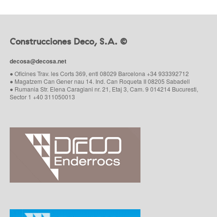
Construcciones Deco, S.A. ©
decosa@decosa.net
● Oficines Trav. les Corts 369, entl 08029 Barcelona +34 933392712
● Magatzem Can Gener nau 14. Ind. Can Roqueta II 08205 Sabadell
● Rumania Str. Elena Caragiani nr. 21, Etaj 3, Cam. 9 014214 Bucuresti,
Sector 1 +40 311050013